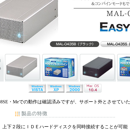
ows98SE・Meでの動作は確認済みですが、サポート外とさせてい
上下２段にＩＤＥハードディスクを同時接続することが可能