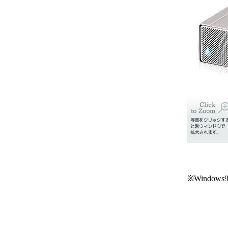
※Wind