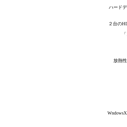
ハードデ
２台のH
「
放熱性
Wndows