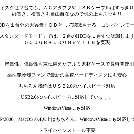
ィスクは２台でも、ＡＣアダプタやＵＳＢケーブルはすっきり
縦置き、横置きも自由自在なので机の上もスッキリ
DDを１台分の大容量ＨＤＤとして認識させる「コンバインモ
スタンダードモード」では、２台のHDDを１台ずつ認識しま
５００ＧＢ＋５００ＧＢで１ＴＢを実現
、軽量性、強度性を兼ね備えたアルミ素材ケースで長時間使用
高性能冷却ファンで最新の高速ハードディスクにも安心
もちろん接続はＵＳＢ2.0のハイスピード対応
USB2.0のハイスピードに対応しています。
WindowsVistaにも対応
XP/2000、MacOS10.4以上はもちろん、WindowsVistaにも対
ドライバインストール不要